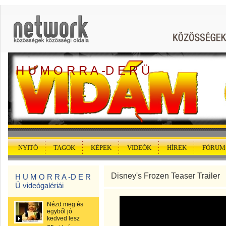
H U M O R R A -D E R Ü
NYITÓ
TAGOK
KÉPEK
VIDEÓK
HÍREK
FÓRUM
Disney's Frozen Teaser Trailer
H U M O R R A -D E R
Ü videógalériái
Nézd meg és
egyből jó
kedved lesz