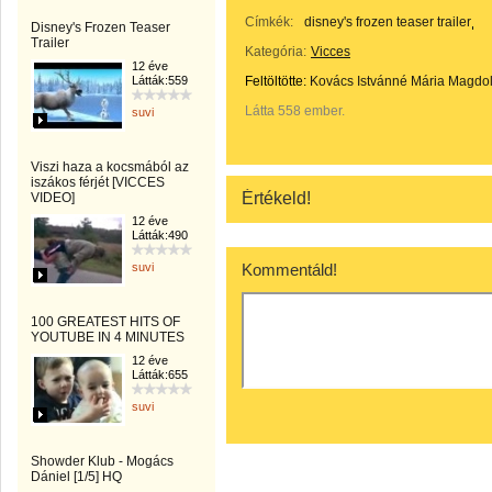
Címkék:
disney's frozen teaser trailer
Disney's Frozen Teaser
Trailer
Kategória:
Vicces
12 éve
Látták:559
Feltöltötte:
Kovács Istvánné Mária Magdo
Látta 558 ember.
suvi
Viszi haza a kocsmából az
iszákos férjét [VICCES
Értékeld!
VIDEO]
12 éve
Látták:490
suvi
Kommentáld!
100 GREATEST HITS OF
YOUTUBE IN 4 MINUTES
12 éve
Látták:655
suvi
Showder Klub - Mogács
Dániel [1/5] HQ