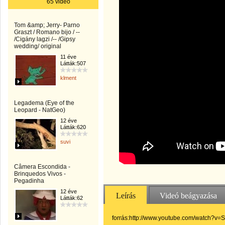
65 videó
Tom &amp; Jerry- Parno
Graszt / Romano bijo / --
/Cigány lagzi /-- /Gipsy
wedding/ original
11 éve
Látták:507
klment
Legadema (Eye of the
Leopard - NatGeo)
12 éve
Látták:620
suvi
Câmera Escondida -
Brinquedos Vivos -
Pegadinha
12 éve
Leírás
Videó beágyazása
Látták:62
forrás:http://www.youtube.com/watch?