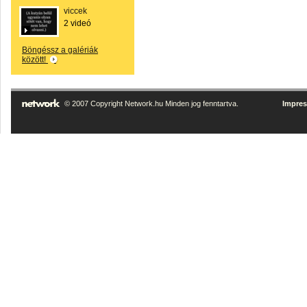
viccek
2 videó
Böngéssz a galériák
között!
© 2007 Copyright Network.hu Minden jog fenntartva.
Impre