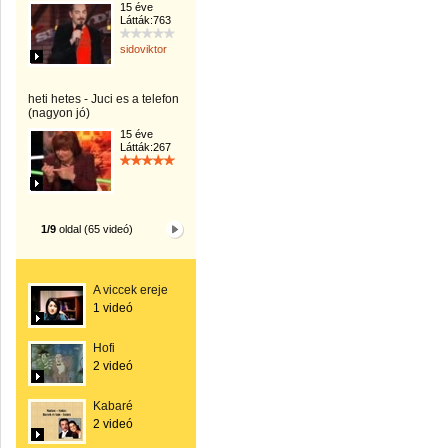
15 éve
Látták:763
sidoviktor
heti hetes - Juci es a telefon
(nagyon jó)
15 éve
Látták:267
1/9
oldal (65 videó)
A viccek ereje
1 videó
Hofi
2 videó
Kabaré
2 videó