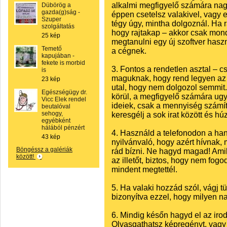
alkalmi megfigyelő számára nagy
Dübörög a
gazda(g)ság -
éppen csetelsz valakivel, vagy 
Szuper
tégy úgy, mintha dolgoznál. Ha r
szolgáltatás
hogy rajtakap – akkor csak mond
25 kép
megtanulni egy új szoftver haszn
Temető
a cégnek.
kapujában -
fekete is morbid
3. Fontos a rendetlen asztal –
is
maguknak, hogy rend legyen az a
23 kép
utal, hogy nem dolgozol semmit.
Egészségügy dr.
körül, a megfigyelő számára ugya
Vicc Elek rendel
ideiek, csak a mennyiség számí
beutalóval
sehogy,
keresgélj a sok irat között és h
egyébként
hálából pénzért
4. Használd a telefonodon a hang
43 kép
nyilvánvaló, hogy azért hívnak,
Böngéssz a galériák
rád bízni. Ne hagyd magad! Amik
között!
az illetőt, biztos, hogy nem fogo
mindent megtettél.
5. Ha valaki hozzád szól, vágj tü
bizonyítva ezzel, hogy milyen na
6. Mindig későn hagyd el az irod
Olvasgathatsz képregényt, vagy