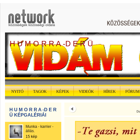
H U M O R R A -D E R Ü
NYITÓ
TAGOK
KÉPEK
VIDEÓK
HÍREK
FÓRUM
H U M O R R A -D E R
Di
Ü KÉPGALÉRIÁI
Munka - karrier -
állás.
15 kép