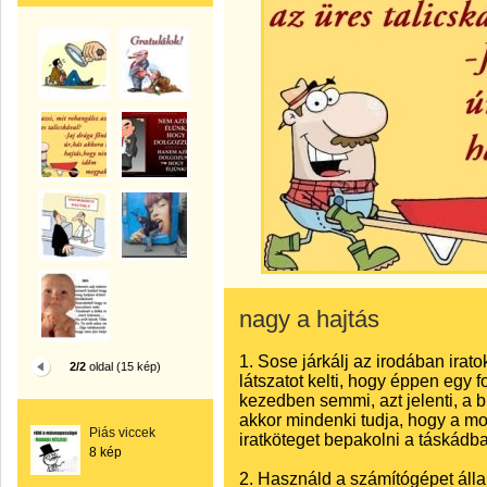
nagy a hajtás
1. Sose járkálj az irodában irato
2/2
oldal (15 kép)
látszatot kelti, hogy éppen egy 
kezedben semmi, azt jelenti, a 
akkor mindenki tudja, hogy a mos
Piás viccek
iratköteget bepakolni a táskádba
8 kép
2. Használd a számítógépet áll