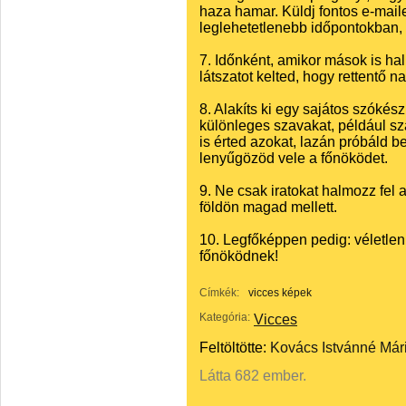
haza hamar. Küldj fontos e-mai
leglehetetlenebb időpontokban,
7. Időnként, amikor mások is hal
látszatot kelted, hogy rettentő n
8. Alakíts ki egy sajátos szóké
különleges szavakat, például 
is érted azokat, lazán próbáld 
lenyűgözöd vele a főnöködet.
9. Ne csak iratokat halmozz fel
földön magad mellett.
10. Legfőképpen pedig: véletlenü
főnöködnek!
Címkék:
vicces képek
Kategória:
Vicces
Feltöltötte:
Kovács Istvánné Már
Látta 682 ember.