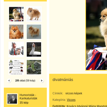
divatmániás
2/8
oldal (59 kép)
Címkék:
vicces képek
Humoristák -
Karikaturisták
Kategória:
Vicces
35 kép
Feltöltötte:
Kovács Istvánné Mária Magdol