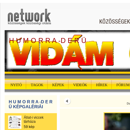
H U M O R R A -D E R Ü
NYITÓ
TAGOK
KÉPEK
VIDEÓK
HÍREK
FÓRUM
H U M O R R A -D E R
Di
Ü KÉPGALÉRIÁI
Állat-i viccek
tárháza
59 kép