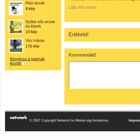
Piás viccek
Látta 495 ember.
8 kép
Szőke nős viccek
és képek
23 kép
Értékeld!
Vicc mánia
176 kép
Kommentáld!
Böngéssz a galériák
között!
© 2007 Copyright Network.hu Minden jog fenntartva.
Impre