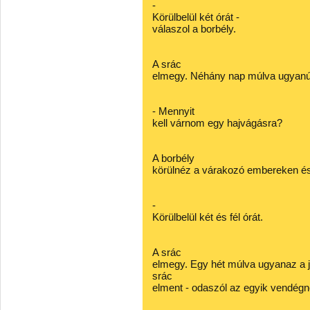
-
Körülbelül két órát -
válaszol a borbély.
A srác
elmegy. Néhány nap múlva ugyanúgy
- Mennyit
kell várnom egy hajvágásra?
A borbély
körülnéz a várakozó embereken és
-
Körülbelül két és fél órát.
A srác
elmegy. Egy hét múlva ugyanaz a jel
srác
elment - odaszól az egyik vendégn