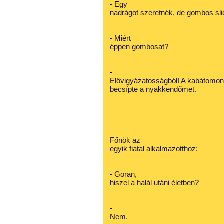
- Egy
nadrágot szeretnék, de gombos sli
- Miért
éppen gombosat?
-
Elővigyázatosságból! A kabátomon
becsípte a nyakkendőmet.
Főnök az
egyik fiatal alkalmazotthoz:
- Goran,
hiszel a halál utáni életben?
-
Nem.