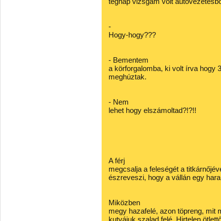
tegnap vizsgám volt autóvezetésb
-
Hogy-hogy???
- Bementem
a körforgalomba, ki volt írva hogy
meghúztak.
- Nem
lehet hogy elszámoltad?!?!!
A férj
megcsalja a feleségét a titkárnőjév
észreveszi, hogy a vállán egy ha
Miközben
megy hazafelé, azon töpreng, mit 
kutyájuk szalad felé. Hirtelen ötlett