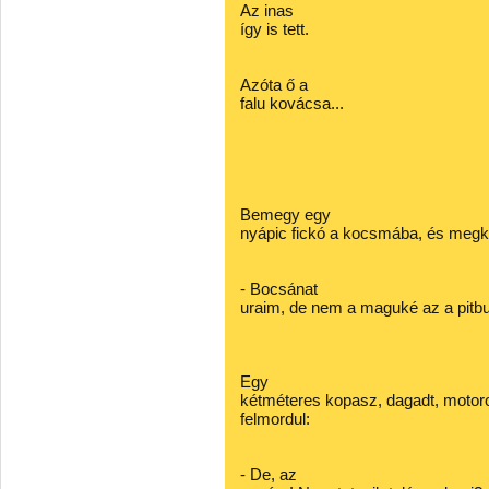
Az inas
így is tett.
Azóta ő a
falu kovácsa...
Bemegy egy
nyápic fickó a kocsmába, és megk
- Bocsánat
uraim, de nem a maguké az a pitbull
Egy
kétméteres kopasz, dagadt, motoro
felmordul:
- De, az