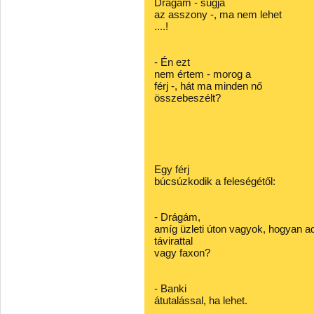
Drágám - súgja
az asszony -, ma nem lehet
....!
- Én ezt
nem értem - morog a
férj -, hát ma minden nő
összebeszélt?
Egy férj
búcsúzkodik a feleségétől:
- Drágám,
amíg üzleti úton vagyok, hogyan a
távirattal
vagy faxon?
- Banki
átutalással, ha lehet.