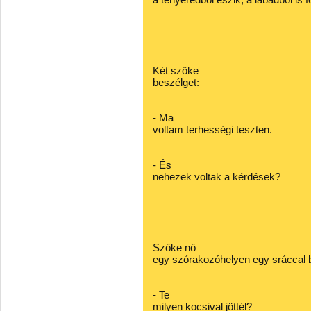
Két szőke
beszélget:
- Ma
voltam terhességi teszten.
- És
nehezek voltak a kérdések?
Szőke nő
egy szórakozóhelyen egy sráccal 
- Te
milyen kocsival jöttél?