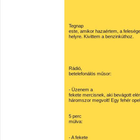
Tegnap
este, amikor hazaértem, a feleség
helyre. Kivittem a benzinkúthoz.
Rádió,
betelefonálós műsor:
- Üzenem a
fekete mercisnek, aki bevágott elé
háromszor megvolt! Egy fehér ope
5 perc
múlva:
- A fekete