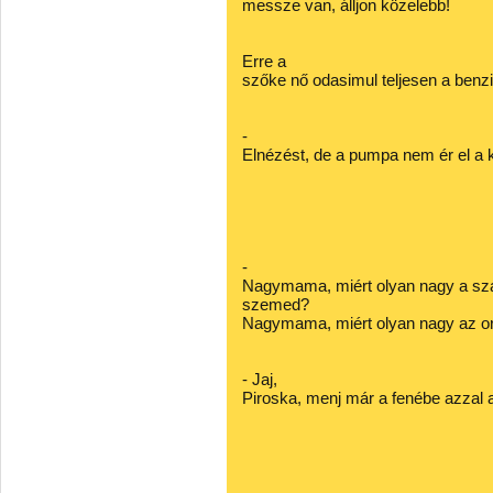
messze van, álljon közelebb!
Erre a
szőke nő odasimul teljesen a benz
-
Elnézést, de a pumpa nem ér el a k
-
Nagymama, miért olyan nagy a sz
szemed?
Nagymama, miért olyan nagy az o
- Jaj,
Piroska, menj már a fenébe azzal a