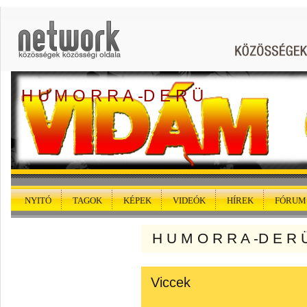
H U M O R R A -D E R Ü
NYITÓ
TAGOK
KÉPEK
VIDEÓK
HÍREK
FÓRUM
H U M O R R A -D E R Ü
Viccek