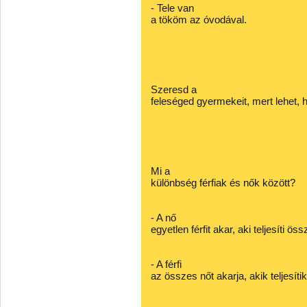
- Tele van
a tököm az óvodával.
Szeresd a
feleséged gyermekeit, mert lehet, 
Mi a
különbség férfiak és nők között?
- A nő
egyetlen férfit akar, aki teljesíti ö
- A férfi
az összes nőt akarja, akik teljesíti