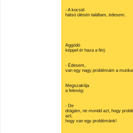
- A kocsid
hátsó ülésén találtam, édesem.
Aggódó
képpel ér haza a férj:
- Édesem,
van egy nagy problémám a munkahe
Megszakítja
a feleség:
- De
drágám, ne mondd azt, hogy probl
azt,
hogy van egy problémánk!