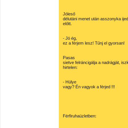
Jóleső
délutáni menet után asszonyka ijed
előtt.
- Jó ég,
ez a férjem lesz! Tűnj el gyorsan!
Pasas
sietve felráncigálja a nadrágját, isz
hirtelen:
- Hülye
vagy? Én vagyok a férjed !!!
Férfiruhaüzletben: