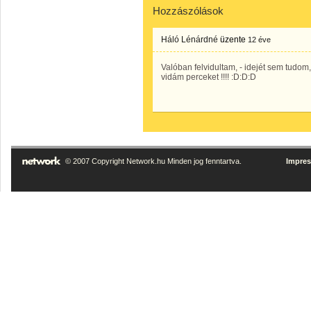
Hozzászólások
Háló Lénárdné
üzente
12 éve
Valóban felvidultam, - idejét sem tudom
vidám perceket !!!! :D:D:D
© 2007 Copyright Network.hu Minden jog fenntartva.
Impre