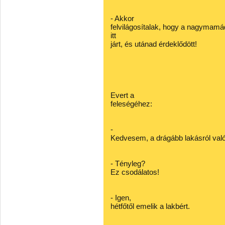
- Akkor
felvilágosítalak, hogy a nagymamá
itt
járt, és utánad érdeklődött!
Evert a
feleségéhez:
-
Kedvesem, a drágább lakásról való
- Tényleg?
Ez csodálatos!
- Igen,
hétfőtől emelik a lakbért.