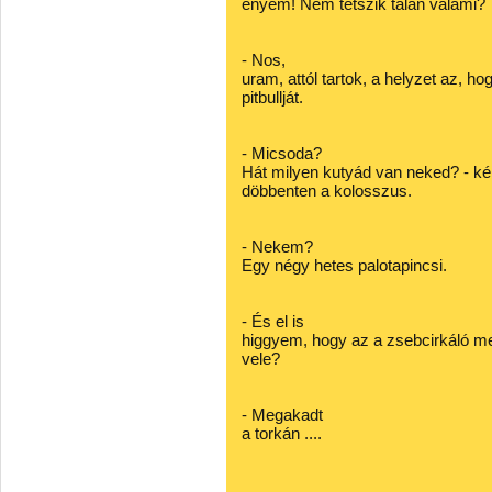
enyém! Nem tetszik talán valami?
- Nos,
uram, attól tartok, a helyzet az, 
pitbullját.
- Micsoda?
Hát milyen kutyád van neked? - ké
döbbenten a kolosszus.
- Nekem?
Egy négy hetes palotapincsi.
- És el is
higgyem, hogy az a zsebcirkáló me
vele?
- Megakadt
a torkán ....