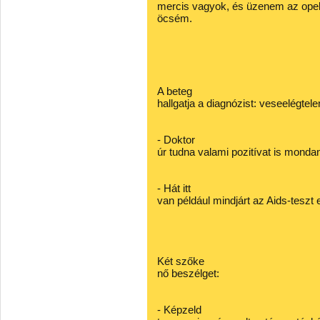
mercis vagyok, és üzenem az opel
öcsém.
A beteg
hallgatja a diagnózist: veseelégte
- Doktor
úr tudna valami pozitívat is monda
- Hát itt
van például mindjárt az Aids-teszt
Két szőke
nő beszélget:
- Képzeld