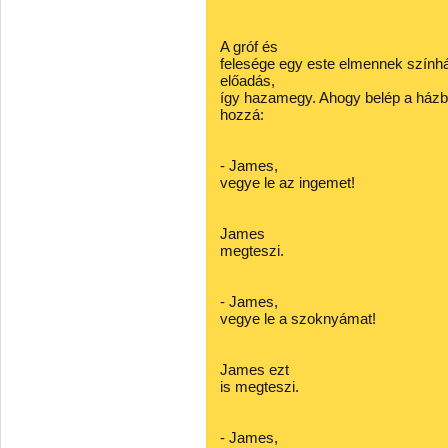
A gróf és
felesége egy este elmennek szính
előadás,
így hazamegy. Ahogy belép a házba
hozzá:
- James,
vegye le az ingemet!
James
megteszi.
- James,
vegye le a szoknyámat!
James ezt
is megteszi.
- James,