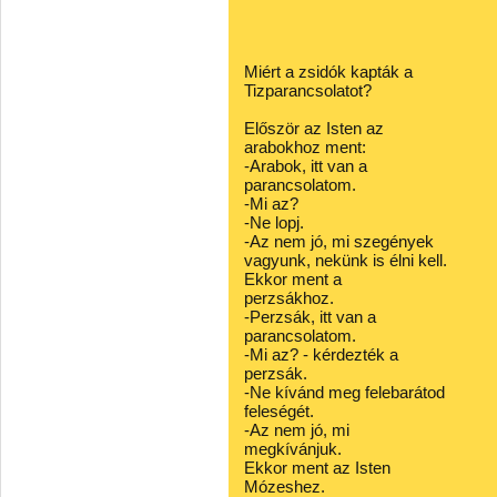
Miért a zsidók kapták a
Tizparancsolatot?
Először az Isten az
arabokhoz ment:
-Arabok, itt van a
parancsolatom.
-Mi az?
-Ne lopj.
-Az nem jó, mi szegények
vagyunk, nekünk is élni kell.
Ekkor ment a
perzsákhoz.
-Perzsák, itt van a
parancsolatom.
-Mi az? - kérdezték a
perzsák.
-Ne kívánd meg felebarátod
feleségét.
-Az nem jó, mi
megkívánjuk.
Ekkor ment az Isten
Mózeshez.