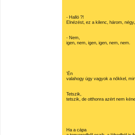
- Halló ?!
Elnézést, ez a kilenc, három, négy,
- Nem,
igen, nem, igen, igen, nem, nem.
'Én
valahogy úgy vagyok a nőkkel, mint
Tetszik,
tetszik, de otthonra azért nem kéne
Ha a cápa
a tenyeredből eszik, a lábadból is f