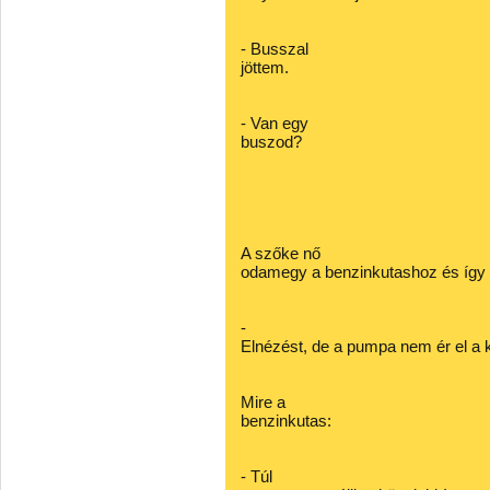
- Busszal
jöttem.
- Van egy
buszod?
A szőke nő
odamegy a benzinkutashoz és így 
-
Elnézést, de a pumpa nem ér el a k
Mire a
benzinkutas:
- Túl