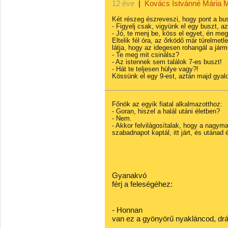
12 éve
|
Kovács Istvánné Mária 
Két részeg észreveszi, hogy pont a bus
- Figyelj csak, vigyünk el egy buszt, a
- Jó, te menj be, köss el egyet, én meg 
Eltelik fél óra, az őrködő már türelmet
látja, hogy az idegesen rohangál a jár
- Te meg mit csinálsz?
- Az istennek sem találok 7-es buszt!
- Hát te teljesen hülye vagy?!
Kössünk el egy 9-est, aztán majd gyalo
Főnök az egyik fiatal alkalmazotthoz:
- Goran, hiszel a halál utáni életben?
- Nem.
- Akkor felvilágosítalak, hogy a nagy
szabadnapot kaptál, itt járt, és utánad 
Gyanakvó
férj a feleségéhez:
- Honnan
van ez a gyönyörű nyakláncod, d