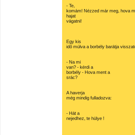
- Te,
komám! Nézzed már meg, hova meg
hajat
vágatni!
Egy kis
idő múlva a borbély barátja visszaté
- Na mi
van? - kérdi a
borbély - Hova ment a
srác?
A haverja
még mindig fulladozva:
- Hát a
nejedhez, te hülye !