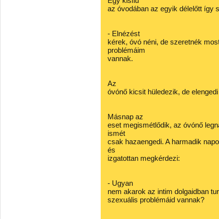
Egy kisfiú
az óvodában az egyik délelőtt így 
- Elnézést
kérek, óvó néni, de szeretnék most 
problémáim
vannak.
Az
óvónő kicsit hüledezik, de elengedi
Másnap az
eset megismétlődik, az óvónő legn
ismét
csak hazaengedi. A harmadik napon
és
izgatottan megkérdezi:
- Ugyan
nem akarok az intim dolgaidban tur
szexuális problémáid vannak?