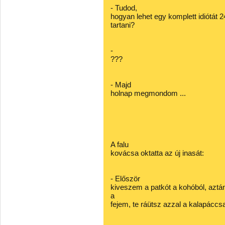
- Tudod,
hogyan lehet egy komplett idiótát 
tartani?
-
???
- Majd
holnap megmondom ...
A falu
kovácsa oktatta az új inasát:
- Először
kiveszem a patkót a kohóból, aztá
a
fejem, te ráütsz azzal a kalapáccsa