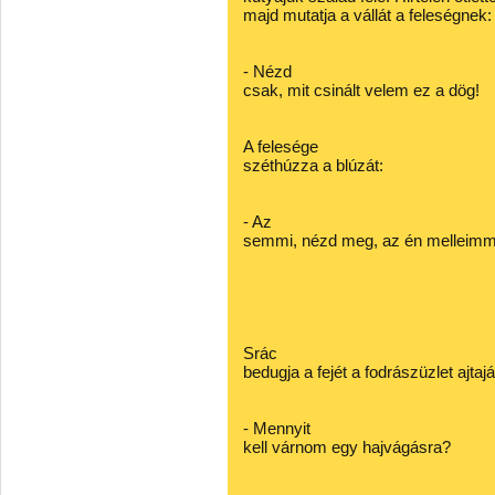
majd mutatja a vállát a feleségnek:
- Nézd
csak, mit csinált velem ez a dög!
A felesége
széthúzza a blúzát:
- Az
semmi, nézd meg, az én melleimme
Srác
bedugja a fejét a fodrászüzlet ajtaj
- Mennyit
kell várnom egy hajvágásra?