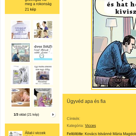
meg a rokonság
21 kép
Ügyvéd apa és fia
1/3
oldal (21 kép)
Címkék:
Kategória:
Vicces
Állat-i viccek
Feltöltötte:
Kovács Istvánné Mária Magdol