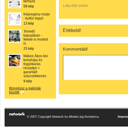
tárháza
Látta 666 ember.
59 kép
Képregény mutyi
- kultúr bigyó
13 kép
Értékeld!
Temető
kapujában -
fekete is morbid
is
23 kép
Kommentáld!
Mákos Ákos bio
konyhája és
fogyókúrás
receptjei =
garantált
súlycsökkenés
9 kép
Böngéssz a galériák
között!
© 2007 Copyright Network.hu Minden jog fenntartva.
Impre