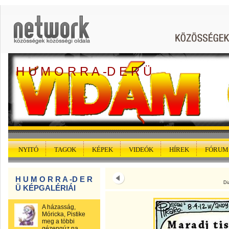
H U M O R R A -D E R Ü
NYITÓ
TAGOK
KÉPEK
VIDEÓK
HÍREK
FÓRUM
H U M O R R A -D E R
Di
Ü KÉPGALÉRIÁI
A házasság,
Móricka, Pistike
meg a többi
gézengúz na